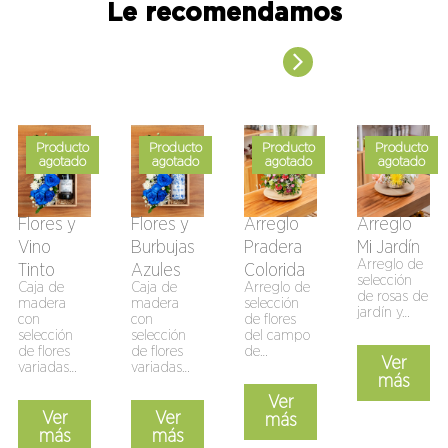
Le recomendamos
Producto
Producto
Producto
Producto
agotado
agotado
agotado
agotado
Flores y
Flores y
Arreglo
Arreglo
Vino
Burbujas
Pradera
Mi Jardín
Arreglo de
Tinto
Azules
Colorida
selección
Caja de
Caja de
Arreglo de
de rosas de
madera
madera
selección
jardín y…
con
con
de flores
selección
selección
del campo
de flores
de flores
de…
Ver
variadas…
variadas…
más
Ver
Ver
Ver
más
más
más