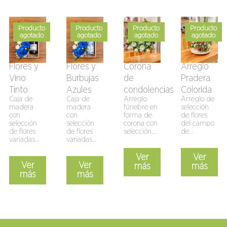
Producto
Producto
Producto
Producto
agotado
agotado
agotado
agotado
Flores y
Flores y
Corona
Arreglo
Vino
Burbujas
de
Pradera
Tinto
Azules
condolencias
Colorida
Caja de
Caja de
Arreglo
Arreglo de
madera
madera
fúnebre en
selección
con
con
forma de
de flores
selección
selección
corona con
del campo
de flores
de flores
selección…
de…
variadas…
variadas…
Ver
Ver
Ver
Ver
más
más
más
más