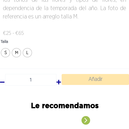
los tonos de las flores y tipos de flores, en
dependencia de la temporada del año. La foto de
referencia es un arreglo talla M.
Rango
€
25
-
€
65
de
Arreglo
Talla
Mi
precios:
S
M
L
Jardín
desde
cantidad
€25
hasta
Añadir
€65
Le recomendamos