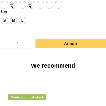
de
€25
rosas
through
quantity
Size
€75
S
M
L
Añadir
We recommend
Product out of stock