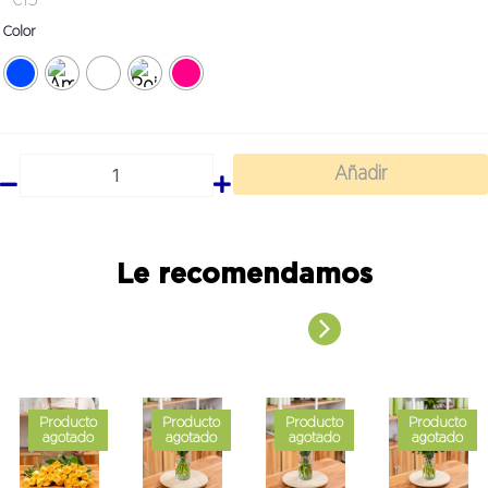
€
15
Serenata
Color
singular
cantidad
Añadir
Le recomendamos
Producto
Producto
Producto
Producto
agotado
agotado
agotado
agotado